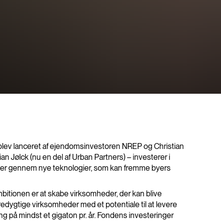
blev lanceret af ejendomsinvestoren NREP og Christian
n Jølck (nu en del af Urban Partners) – investerer i
yer gennem nye teknologier, som kan fremme byers
itionen er at skabe virksomheder, der kan blive
edygtige virksomheder med et potentiale til at levere
g på mindst et gigaton pr. år. Fondens investeringer