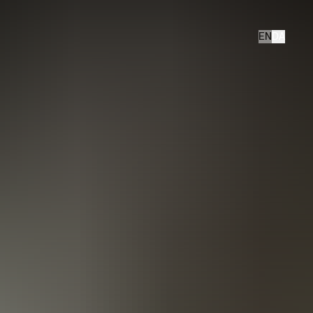
EN
DA