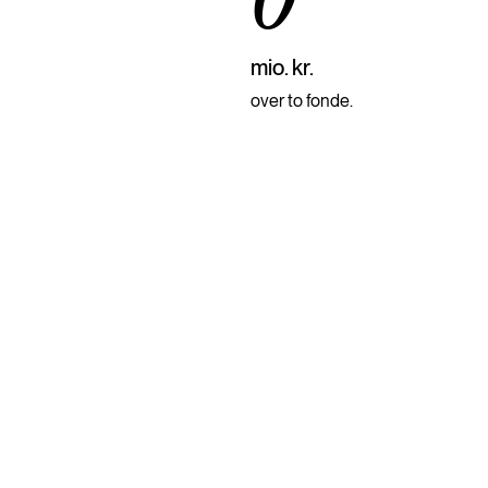
0
mio. kr.
over to fonde.
gsområder