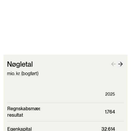
per 31. december 2025
Markedsværdien af investeringer
per 31. december 2025
Nøgletal
mio. kr. (bogført)
2025
Regnskabsmæssige
1.764
resultat
Egenkapital
32.614