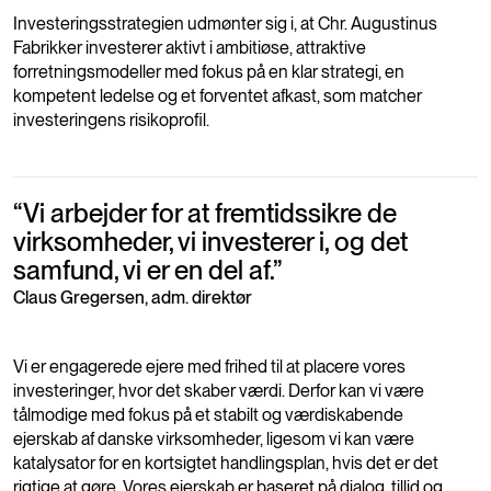
Investeringsstrategien udmønter sig i, at Chr. Augustinus
Fabrikker investerer aktivt i ambitiøse, attraktive
forretningsmodeller med fokus på en klar strategi, en
kompetent ledelse og et forventet afkast, som matcher
investeringens risikoprofil.
“
Vi arbejder for at fremtidssikre de
virksomheder, vi investerer i, og det
samfund, vi er en del af.
”
Claus Gregersen, adm. direktør
Vi er engagerede ejere med frihed til at placere vores
investeringer, hvor det skaber værdi. Derfor kan vi være
tålmodige med fokus på et stabilt og værdiskabende
ejerskab af danske virksomheder, ligesom vi kan være
katalysator for en kortsigtet handlingsplan, hvis det er det
rigtige at gøre. Vores ejerskab er baseret på dialog, tillid og