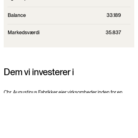
Balance
33.189
Markedsværdi
35.837
Dem vi investerer i
Chr. Augustinus Fabrikker ejer virksomheder inden for en
bred vifte af industrier. Fælles for vores ejerskaber er
ambitioner og unikke forretningsmodeller. Vi ser det som en
del af vores ejerstrategi at hjælpe virksomhederne med at
tage modige og langsigtede beslutninger – også når det
kræver forandringer. Når vi investerer i danske
virksomheder med henblik på engageret ejerskab, tager vi